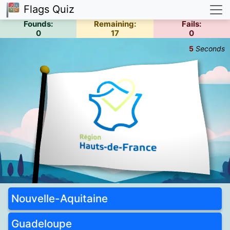
Flags Quiz
Founds:
Remaining:
Fails:
0
17
0
5
Seconds
Nouvelle-Aquitaine
Guadeloupe