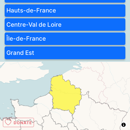
Hauts-de-France
Centre-Val de Loire
Île-de-France
Grand Est
DONATE